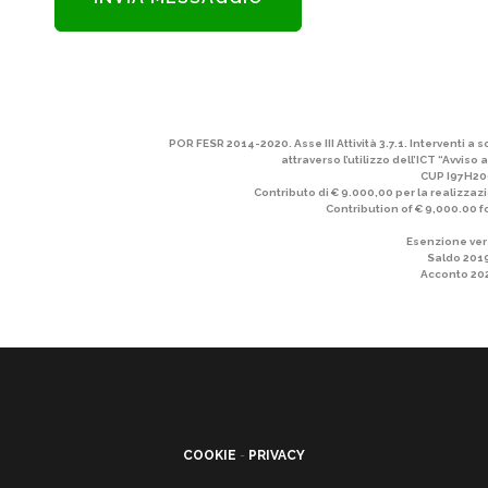
POR FESR 2014-2020. Asse III Attività 3.7.1. Interventi a
attraverso l’utilizzo dell’ICT “Avvis
CUP I97H2
Contributo di € 9.000,00 per la realizz
Contribution of € 9,000.00 
Esenzione ve
Saldo 201
Acconto 20
COOKIE
-
PRIVACY