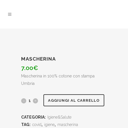
MASCHERINA
7.00
€
Mascherina in 100% cotone con stampa
Umbria
Mascherina
AGGIUNGI AL CARRELLO
quantity
CATEGORIA:
Igiene&Salute
TAG:
covid
,
igiene
,
mascherina