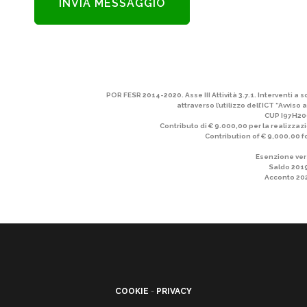
POR FESR 2014-2020. Asse III Attività 3.7.1. Interventi a
attraverso l’utilizzo dell’ICT “Avvis
CUP I97H2
Contributo di € 9.000,00 per la realizz
Contribution of € 9,000.00 
Esenzione ve
Saldo 201
Acconto 20
COOKIE
-
PRIVACY